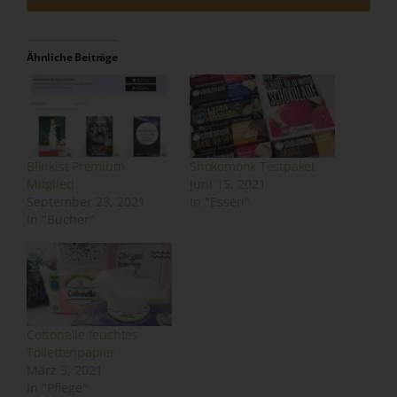
unabhängig davon, ob es sich bei ihr um einen Dritten
handelt oder nicht. Behörden, die im Rahmen eines
bestimmten Untersuchungsauftrags nach dem
Ähnliche Beiträge
Unionsrecht oder dem Recht der Mitgliedstaaten
möglicherweise personenbezogene Daten erhalten,
gelten jedoch nicht als Empfänger.
j) Dritter
Blinkist Premium
Shokomonk Testpaket
Dritter ist eine natürliche oder juristische Person,
Mitglied
Juni 15, 2021
Behörde, Einrichtung oder andere Stelle außer der
September 23, 2021
In "Essen"
betroffenen Person, dem Verantwortlichen, dem
In "Bücher"
Auftragsverarbeiter und den Personen, die unter der
unmittelbaren Verantwortung des Verantwortlichen oder
des Auftragsverarbeiters befugt sind, die
personenbezogenen Daten zu verarbeiten.
k) Einwilligung
Cottonelle feuchtes
Toilettenpapier
Einwilligung ist jede von der betroffenen Person freiwillig
März 5, 2021
für den bestimmten Fall in informierter Weise und
In "Pflege"
unmissverständlich abgegebene Willensbekundung in