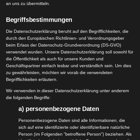
an uns zu übermitteln.
[WERBUNG] Kenzo Homme Intense –
Begriffsbestimmungen
ch bin immernoch überwältigt von diesem Test
Die Datenschutzerklärung beruht auf den Begrifflichkeiten, die
von
@the__insiders
und
@kenzo
durch den Europäischen Richtlinien- und Verordnungsgeber
beim Erlass der Datenschutz-Grundverordnung (DS-GVO)
verwendet wurden. Unsere Datenschutzerklärung soll sowohl für
Vor ein paar wenigen Tagen kam mein Paket mit
die Öffentlichkeit als auch für unsere Kunden und
dem neuen Männerduft von Kenzo bei mir an.
Geschäftspartner einfach lesbar und verständlich sein. Um dies
Dieses Mal darf mein Mann testen, denn das Kenzo
zu gewährleisten, möchten wir vorab die verwendeten
Homme Intense ist ein Männerparfum.
Begrifflichkeiten erläutern.
Wir verwenden in dieser Datenschutzerklärung unter anderem
Es duftet so unglaublich gut, ich kann es kaum
die folgenden Begriffe:
beschreiben. Schon die Frauendüfte von Kenzo
a) personenbezogene Daten
finde ich richtig klasse. Ein Parfum für Männer
hatten wir bisher noch nicht, aber auch da sind wir
Personenbezogene Daten sind alle Informationen, die
sich auf eine identifizierte oder identifizierbare natürliche
ab jetzt absolute Fans.
Person (im Folgenden "betroffene Person") beziehen. Als