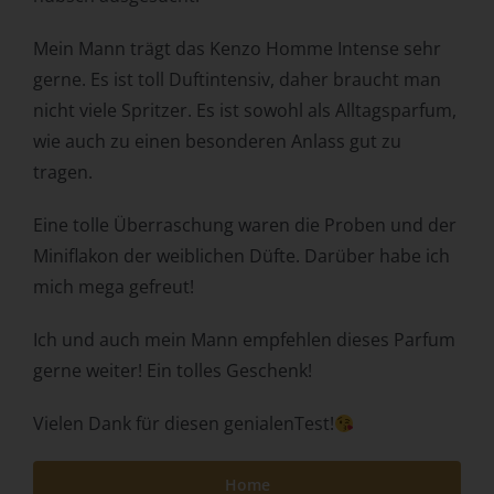
Behörde, Einrichtung oder andere Stelle, die allein oder
Mein Mann trägt das Kenzo Homme Intense sehr
gemeinsam mit anderen über die Zwecke und Mittel der
Verarbeitung von personenbezogenen Daten entscheidet.
gerne. Es ist toll Duftintensiv, daher braucht man
Sind die Zwecke und Mittel dieser Verarbeitung durch das
nicht viele Spritzer. Es ist sowohl als Alltagsparfum,
Unionsrecht oder das Recht der Mitgliedstaaten
wie auch zu einen besonderen Anlass gut zu
vorgegeben, so kann der Verantwortliche
beziehungsweise können die bestimmten Kriterien seiner
tragen.
Benennung nach dem Unionsrecht oder dem Recht der
Mitgliedstaaten vorgesehen werden.
Eine tolle Überraschung waren die Proben und der
h) Auftragsverarbeiter
Miniflakon der weiblichen Düfte. Darüber habe ich
mich mega gefreut!
Auftragsverarbeiter ist eine natürliche oder juristische
Person, Behörde, Einrichtung oder andere Stelle, die
Ich und auch mein Mann empfehlen dieses Parfum
personenbezogene Daten im Auftrag des
Verantwortlichen verarbeitet.
gerne weiter! Ein tolles Geschenk!
i) Empfänger
Vielen Dank für diesen genialenTest!
Empfänger ist eine natürliche oder juristische Person,
Behörde, Einrichtung oder andere Stelle, der
Home
personenbezogene Daten offengelegt werden,