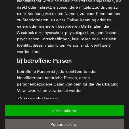
identifizierbar wird eine natürliche Person angesehen, die
Der Duft ist frisch, aber auch holzig und
direkt oder indirekt, insbesondere mittels Zuordnung zu
bodenständig mit einer ganz intensiven Präsenz.
einer Kennung wie einem Namen, zu einer Kennnummer,
Zu dem etwas würzig, aber nicht aufdringlich.
zu Standortdaten, zu einer Online-Kennung oder zu
einem oder mehreren besonderen Merkmalen, die
Wirklich ein außergewöhnliches,
Ausdruck der physischen, physiologischen, genetischen,
naturverbundenes Dufterlebnis. Sehr besonders,
psychischen, wirtschaftlichen, kulturellen oder sozialen
muss man probiert haben!
Identität dieser natürlichen Person sind, identifiziert
werden kann.
Ich habe etwas Ähnliches noch nicht gerochen und
b) betroffene Person
das Einzigartige daran liebe ich sehr.
Betroffene Person ist jede identifizierte oder
identifizierbare natürliche Person, deren
Vielleicht könnt ihr Euch den Duft mit diesen
personenbezogene Daten von dem für die Verarbeitung
Angaben etwas eher vorstellen.
Verantwortlichen verarbeitet werden.
c) Verarbeitung
Der Duft
Verarbeitung ist jeder mit oder ohne Hilfe automatisierter
✓ Akzeptieren
Verfahren ausgeführte Vorgang oder jede solche
Kopfnote:
Marine Noten, Pfeffer
Vorgangsreihe im Zusammenhang mit
Personalisieren