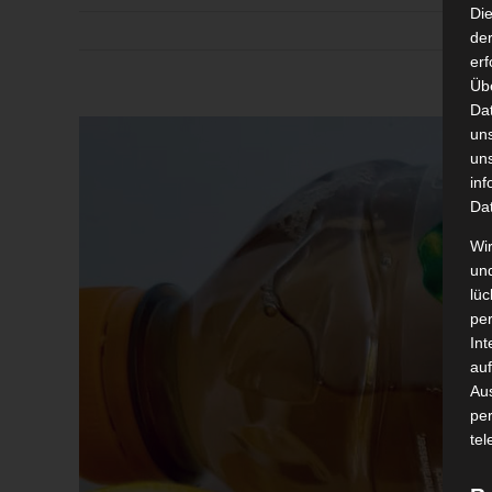
Di
der
erf
Üb
Da
Zeige
un
grösseres
un
inf
Bild
Da
Wir
un
lüc
pe
Int
auf
Aus
pe
tel