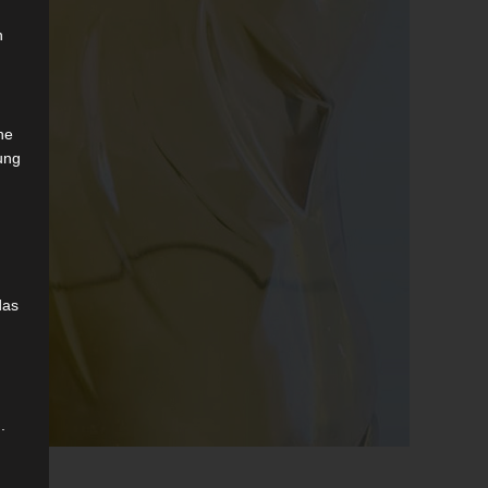
n
che
ung
das
.