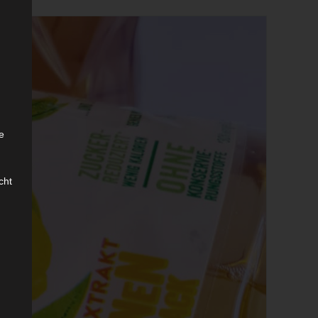
e
.
cht