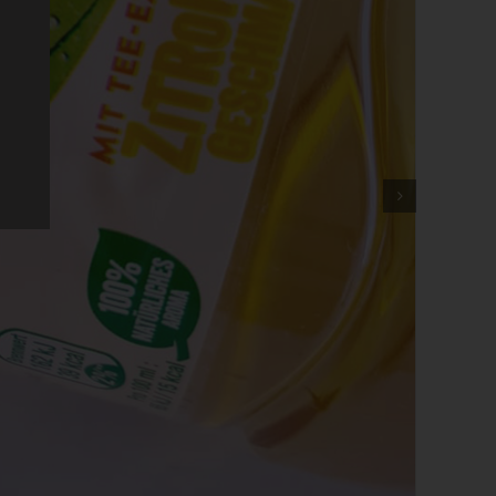
em
n
ung
des