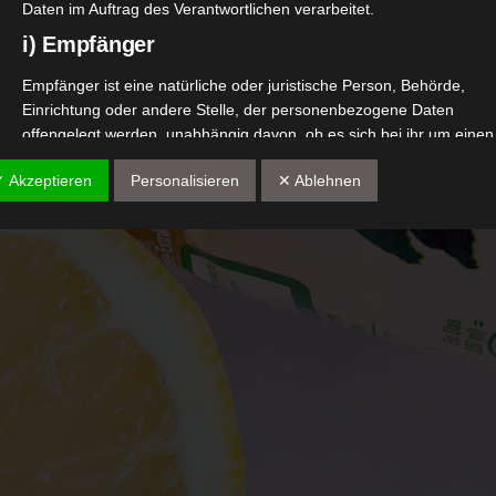
Daten im Auftrag des Verantwortlichen verarbeitet.
i) Empfänger
Empfänger ist eine natürliche oder juristische Person, Behörde,
Einrichtung oder andere Stelle, der personenbezogene Daten
offengelegt werden, unabhängig davon, ob es sich bei ihr um einen
Dritten handelt oder nicht. Behörden, die im Rahmen eines
✓ Akzeptieren
Personalisieren
✕ Ablehnen
bestimmten Untersuchungsauftrags nach dem Unionsrecht oder d
Recht der Mitgliedstaaten möglicherweise personenbezogene Date
erhalten, gelten jedoch nicht als Empfänger.
j) Dritter
Dritter ist eine natürliche oder juristische Person, Behörde, Einricht
oder andere Stelle außer der betroffenen Person, dem
Verantwortlichen, dem Auftragsverarbeiter und den Personen, die
unter der unmittelbaren Verantwortung des Verantwortlichen oder 
Auftragsverarbeiters befugt sind, die personenbezogenen Daten zu
verarbeiten.
k) Einwilligung