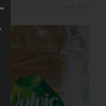
Zurück
Vor
on,
n