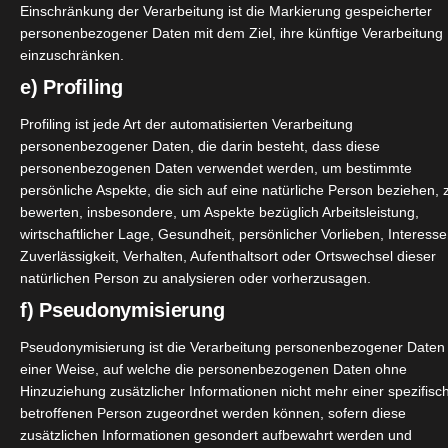
Einschränkung der Verarbeitung ist die Markierung gespeicherter
personenbezogener Daten mit dem Ziel, ihre künftige Verarbeitung
vic_de
Tees mit Zitrone und Pfirsich.
einzuschränken.
e) Profiling
ne und Pfirsich Sorten testen. Ich bin sowieso ein Fan von E
Profiling ist jede Art der automatisierten Verarbeitung
personenbezogener Daten, die darin besteht, dass diese
personenbezogenen Daten verwendet werden, um bestimmte
b mich die Volvic Tees auch auf die Zitronen Seite ziehen k
persönliche Aspekte, die sich auf eine natürliche Person beziehen, 
bewerten, insbesondere, um Aspekte bezüglich Arbeitsleistung,
wirtschaftlicher Lage, Gesundheit, persönlicher Vorlieben, Interesse
Zuverlässigkeit, Verhalten, Aufenthaltsort oder Ortswechsel dieser
natürlichen Person zu analysieren oder vorherzusagen.
f) Pseudonymisierung
Pseudonymisierung ist die Verarbeitung personenbezogener Daten 
einer Weise, auf welche die personenbezogenen Daten ohne
Hinzuziehung zusätzlicher Informationen nicht mehr einer spezifisc
 l)
betroffenen Person zugeordnet werden können, sofern diese
zusätzlichen Informationen gesondert aufbewahrt werden und