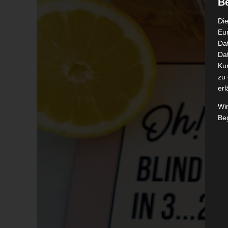
B
Die
Eu
Da
Dat
Ku
zu 
erl
Wi
Beg