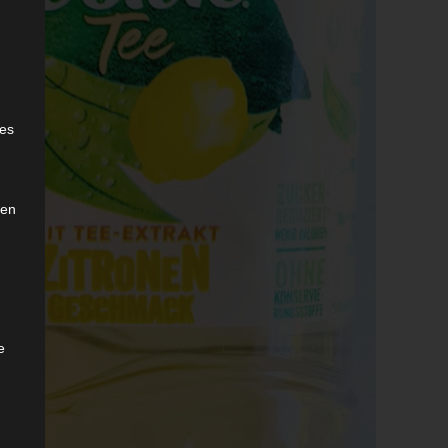
e
ies
den
e