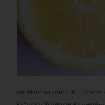
Na
Ve
Ver
de
un
Sa
Fi
73
Natürliches Mineralwasser durch 6 Schichten Vulk
Te
Die Flasche ist 100% recycelbar und ist aus recyc