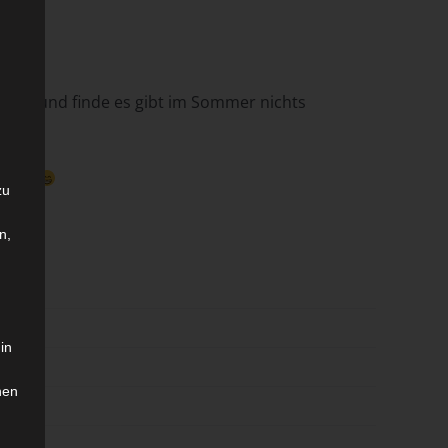
istees und finde es gibt im Sommer nichts
önnen.
zu
n,
in
hen