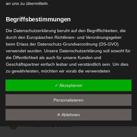
an uns zu übermitteln.
[WERBUNG] Taft Classic Reihe –
Begriffsbestimmungen
Mein Testpaket hat etwas auf sich warten lassen,
Die Datenschutzerklärung beruht auf den Begrifflichkeiten, die
umso größer war die Freude, als ich es endlich
durch den Europäischen Richtlinien- und Verordnungsgeber
beim Erlass der Datenschutz-Grundverordnung (DS-GVO)
bekam.
verwendet wurden. Unsere Datenschutzerklärung soll sowohl für
die Öffentlichkeit als auch für unsere Kunden und
Dank
#markenjury
und
@schwarzkopfpro.de
darf
Geschäftspartner einfach lesbar und verständlich sein. Um dies
ich die neue Classic Reihe von Taft testen. Juhuuu….
zu gewährleisten, möchten wir vorab die verwendeten
Begrifflichkeiten erläutern.
Mit in meinem Paket war
✓ Akzeptieren
Wir verwenden in dieser Datenschutzerklärung unter anderem
die folgenden Begriffe:
Personalisieren
2 x Haarspray Classic
a) personenbezogene Daten
1 x Schaumfestiger Classic
✕ Ablehnen
Personenbezogene Daten sind alle Informationen, die
1 x Hitzschutz Classic
sich auf eine identifizierte oder identifizierbare natürliche
Person (im Folgenden "betroffene Person") beziehen. Als