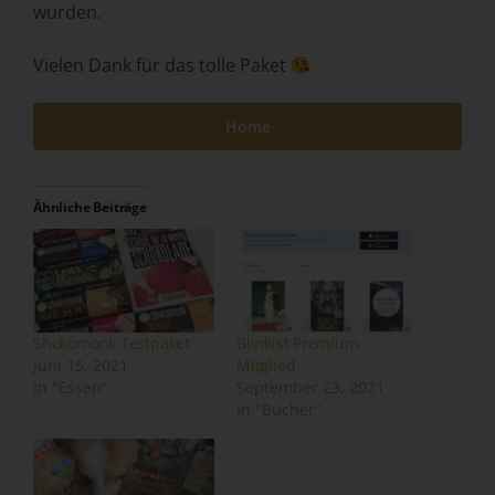
wurden.
Behörde, Einrichtung oder andere Stelle, die allein oder
gemeinsam mit anderen über die Zwecke und Mittel der
Vielen Dank für das tolle Paket
Verarbeitung von personenbezogenen Daten entscheidet.
Sind die Zwecke und Mittel dieser Verarbeitung durch das
Unionsrecht oder das Recht der Mitgliedstaaten
Home
vorgegeben, so kann der Verantwortliche
beziehungsweise können die bestimmten Kriterien seiner
Benennung nach dem Unionsrecht oder dem Recht der
Ähnliche Beiträge
Mitgliedstaaten vorgesehen werden.
h) Auftragsverarbeiter
Auftragsverarbeiter ist eine natürliche oder juristische
Person, Behörde, Einrichtung oder andere Stelle, die
Shokomonk Testpaket
Blinkist Premium
personenbezogene Daten im Auftrag des
Juni 15, 2021
Mitglied
Verantwortlichen verarbeitet.
In "Essen"
September 23, 2021
i) Empfänger
In "Bücher"
Empfänger ist eine natürliche oder juristische Person,
Behörde, Einrichtung oder andere Stelle, der
personenbezogene Daten offengelegt werden,