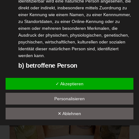
identifizierbar wird eine natürliche Person angesehen, die
direkt oder indirekt, insbesondere mittels Zuordnung zu
Die Öle werden in handwerklicher Arbeit selbst aus
einer Kennung wie einem Namen, zu einer Kennnummer,
regionalem und umweltschonendem Anbau
zu Standortdaten, zu einer Online-Kennung oder zu
einem oder mehreren besonderen Merkmalen, die
hergestellt.
Ausdruck der physischen, physiologischen, genetischen,
Alle Öle sind nativ – kalt gepresst und ohne
psychischen, wirtschaftlichen, kulturellen oder sozialen
Gentechnik.
Identität dieser natürlichen Person sind, identifiziert
werden kann.
b) betroffene Person
Betroffene Person ist jede identifizierte oder
✓ Akzeptieren
identifizierbare natürliche Person, deren
personenbezogene Daten von dem für die Verarbeitung
Verantwortlichen verarbeitet werden.
Personalisieren
c) Verarbeitung
✕ Ablehnen
Verarbeitung ist jeder mit oder ohne Hilfe automatisierter
Verfahren ausgeführte Vorgang oder jede solche
Vorgangsreihe im Zusammenhang mit