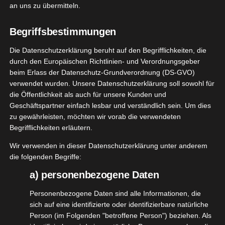
an uns zu übermitteln.
[WERBUNG] Ölmühle Garting Testpaket –
Begriffsbestimmungen
Vor ein paar Wochen bekam ich, nach einem sehr
Die Datenschutzerklärung beruht auf den Begrifflichkeiten, die
netten Email Kontakt, ein sehr großzügiges Paket
durch den Europäischen Richtlinien- und Verordnungsgeber
beim Erlass der Datenschutz-Grundverordnung (DS-GVO)
der
@oelmuehle_garting
.
verwendet wurden. Unsere Datenschutzerklärung soll sowohl für
die Öffentlichkeit als auch für unsere Kunden und
Die Ölmühle Garting bietet in ihrem Hofladen, wie
Geschäftspartner einfach lesbar und verständlich sein. Um dies
auch in ihrem online Shop eine sagenhafte
zu gewährleisten, möchten wir vorab die verwendeten
Auswahl an besonderen Ölen, Mehlen und so
Begrifflichkeiten erläutern.
einiges mehr an.
Wir verwenden in dieser Datenschutzerklärung unter anderem
Ein Besuch lohnt sich in jedem Fall, da man auch
die folgenden Begriffe:
viel wissenswertes entdeckt oder kleine
a) personenbezogene Daten
Geschenkideen findet.
Personenbezogene Daten sind alle Informationen, die
sich auf eine identifizierte oder identifizierbare natürliche
Zu dem gibt es die Möglichkeit eine Ölverkostung
Person (im Folgenden "betroffene Person") beziehen. Als
zu buchen und die tollen Ölen Vorort zu probieren.