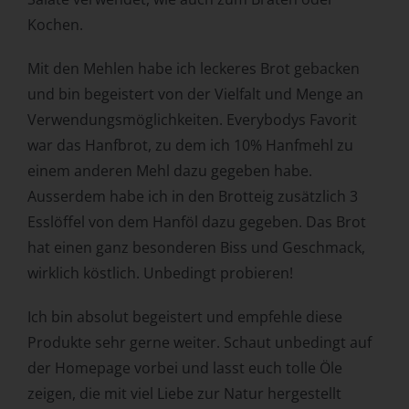
Zuverlässigkeit, Verhalten, Aufenthaltsort oder
Kochen.
Ortswechsel dieser natürlichen Person zu analysieren
oder vorherzusagen.
Mit den Mehlen habe ich leckeres Brot gebacken
f) Pseudonymisierung
und bin begeistert von der Vielfalt und Menge an
Verwendungsmöglichkeiten. Everybodys Favorit
Pseudonymisierung ist die Verarbeitung
war das Hanfbrot, zu dem ich 10% Hanfmehl zu
personenbezogener Daten in einer Weise, auf welche die
personenbezogenen Daten ohne Hinzuziehung
einem anderen Mehl dazu gegeben habe.
zusätzlicher Informationen nicht mehr einer spezifischen
Ausserdem habe ich in den Brotteig zusätzlich 3
betroffenen Person zugeordnet werden können, sofern
Esslöffel von dem Hanföl dazu gegeben. Das Brot
diese zusätzlichen Informationen gesondert aufbewahrt
werden und technischen und organisatorischen
hat einen ganz besonderen Biss und Geschmack,
Maßnahmen unterliegen, die gewährleisten, dass die
wirklich köstlich. Unbedingt probieren!
personenbezogenen Daten nicht einer identifizierten oder
identifizierbaren natürlichen Person zugewiesen werden.
Ich bin absolut begeistert und empfehle diese
g) Verantwortlicher oder für die
Produkte sehr gerne weiter. Schaut unbedingt auf
Verarbeitung Verantwortlicher
der Homepage vorbei und lasst euch tolle Öle
Verantwortlicher oder für die Verarbeitung
zeigen, die mit viel Liebe zur Natur hergestellt
Verantwortlicher ist die natürliche oder juristische Person,