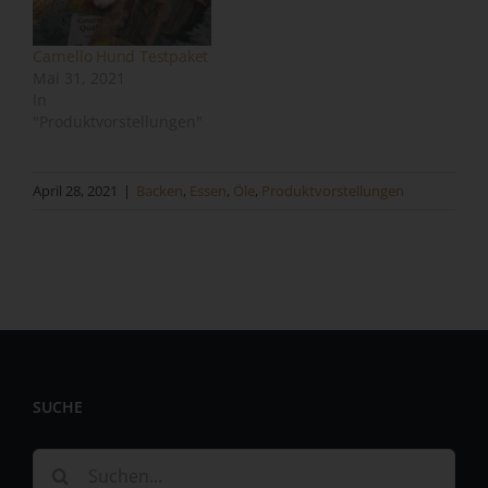
unabhängig davon, ob es sich bei ihr um einen Dritten
handelt oder nicht. Behörden, die im Rahmen eines
Carnello Hund Testpaket
bestimmten Untersuchungsauftrags nach dem
Mai 31, 2021
Unionsrecht oder dem Recht der Mitgliedstaaten
In
möglicherweise personenbezogene Daten erhalten,
"Produktvorstellungen"
gelten jedoch nicht als Empfänger.
j) Dritter
April 28, 2021
|
Backen
,
Essen
,
Öle
,
Produktvorstellungen
Dritter ist eine natürliche oder juristische Person,
Behörde, Einrichtung oder andere Stelle außer der
betroffenen Person, dem Verantwortlichen, dem
Auftragsverarbeiter und den Personen, die unter der
unmittelbaren Verantwortung des Verantwortlichen oder
des Auftragsverarbeiters befugt sind, die
personenbezogenen Daten zu verarbeiten.
k) Einwilligung
SUCHE
Einwilligung ist jede von der betroffenen Person freiwillig
für den bestimmten Fall in informierter Weise und
Suche
unmissverständlich abgegebene Willensbekundung in