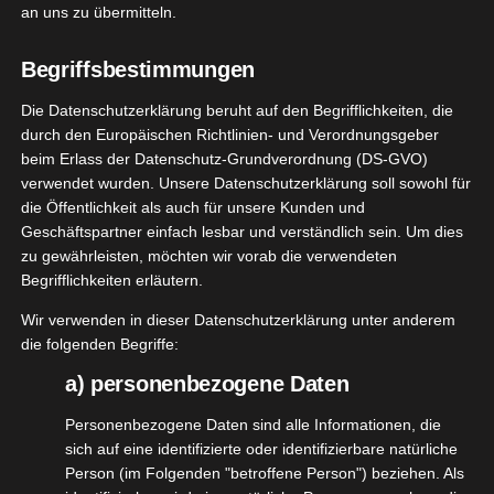
an uns zu übermitteln.
Ich liebe Honig und ich finde alles was damit zu tun
hat sehr interessant und faszinierend.
Begriffsbestimmungen
Die Datenschutzerklärung beruht auf den Begrifflichkeiten, die
Deshalb war die Kooperation
durch den Europäischen Richtlinien- und Verordnungsgeber
mit
@hansehonig
genau das richtige für mich.
beim Erlass der Datenschutz-Grundverordnung (DS-GVO)
Neben Honig dieser Imkerei bekommt man auch
verwendet wurden. Unsere Datenschutzerklärung soll sowohl für
Honig von Partnerimkerein, die den selben
die Öffentlichkeit als auch für unsere Kunden und
Geschäftspartner einfach lesbar und verständlich sein. Um dies
Anspruch an Qualität haben und die
zu gewährleisten, möchten wir vorab die verwendeten
Nachhaltigkeitsphilosophie teilen.
Begrifflichkeiten erläutern.
Wir verwenden in dieser Datenschutzerklärung unter anderem
Schaut euch unbedingt mal auf der Homepage und
die folgenden Begriffe:
dem Shop um. Es gibt viel Interessantes zu
a) personenbezogene Daten
erfahren und wenn ihr euch auch so für Honig
interessiert, bekommt ihr dort tolle Infos und
Personenbezogene Daten sind alle Informationen, die
Eindrücke.
sich auf eine identifizierte oder identifizierbare natürliche
Person (im Folgenden "betroffene Person") beziehen. Als