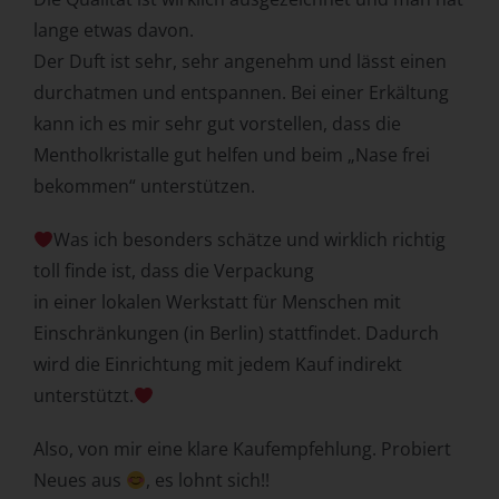
Zuverlässigkeit, Verhalten, Aufenthaltsort oder
lange etwas davon.
Ortswechsel dieser natürlichen Person zu analysieren
Der Duft ist sehr, sehr angenehm und lässt einen
oder vorherzusagen.
durchatmen und entspannen. Bei einer Erkältung
f) Pseudonymisierung
kann ich es mir sehr gut vorstellen, dass die
Pseudonymisierung ist die Verarbeitung
Mentholkristalle gut helfen und beim „Nase frei
personenbezogener Daten in einer Weise, auf welche die
bekommen“ unterstützen.
personenbezogenen Daten ohne Hinzuziehung
zusätzlicher Informationen nicht mehr einer spezifischen
Was ich besonders schätze und wirklich richtig
betroffenen Person zugeordnet werden können, sofern
toll finde ist, dass die Verpackung
diese zusätzlichen Informationen gesondert aufbewahrt
werden und technischen und organisatorischen
in einer lokalen Werkstatt für Menschen mit
Maßnahmen unterliegen, die gewährleisten, dass die
Einschränkungen (in Berlin) stattfindet. Dadurch
personenbezogenen Daten nicht einer identifizierten oder
wird die Einrichtung mit jedem Kauf indirekt
identifizierbaren natürlichen Person zugewiesen werden.
unterstützt.
g) Verantwortlicher oder für die
Verarbeitung Verantwortlicher
Also, von mir eine klare Kaufempfehlung. Probiert
Verantwortlicher oder für die Verarbeitung
Neues aus
, es lohnt sich!!
Verantwortlicher ist die natürliche oder juristische Person,