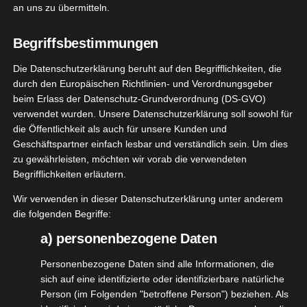
an uns zu übermitteln.
[WERBUNG] Nordic Pure Menthol Kristalle –
Begriffsbestimmungen
Habt ihr schon mal was von Mentholkristallen
Die Datenschutzerklärung beruht auf den Begrifflichkeiten, die
gehört? Ich bisher nicht, umso spannender und
durch den Europäischen Richtlinien- und Verordnungsgeber
beim Erlass der Datenschutz-Grundverordnung (DS-GVO)
erfreulicher war die Kooperation mit
@nrdcpre
verwendet wurden. Unsere Datenschutzerklärung soll sowohl für
die Öffentlichkeit als auch für unsere Kunden und
In meinem Testpaket war eine Dose mit 100g
Geschäftspartner einfach lesbar und verständlich sein. Um dies
Mentholkristallen aus naturreinem Minzöl, die in
zu gewährleisten, möchten wir vorab die verwendeten
Apotheken- Qualität hergestellt werden.
Begrifflichkeiten erläutern.
Wir verwenden in dieser Datenschutzerklärung unter anderem
Die Mentholkristalle sind vielseitig einsetzbar,
die folgenden Begriffe:
hauptsächlich aber für Saunaaufgüsse. Dafür
a) personenbezogene Daten
reicht der Inhalt der Dose etwa für 50 Aufgüsse.
Da wir aber keine Sauna haben, interessierten
Personenbezogene Daten sind alle Informationen, die
sich auf eine identifizierte oder identifizierbare natürliche
mich die anderen Verwendungsmöglichkeiten
Person (im Folgenden "betroffene Person") beziehen. Als
umso mehr.