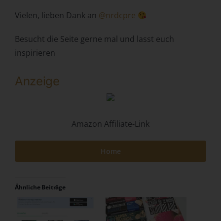
Behörde, Einrichtung oder andere Stelle, die allein oder
Vielen, lieben Dank an
@nrdcpre
gemeinsam mit anderen über die Zwecke und Mittel der
Verarbeitung von personenbezogenen Daten entscheidet.
Besucht die Seite gerne mal und lasst euch
Sind die Zwecke und Mittel dieser Verarbeitung durch das
inspirieren
Unionsrecht oder das Recht der Mitgliedstaaten
vorgegeben, so kann der Verantwortliche
beziehungsweise können die bestimmten Kriterien seiner
Anzeige
Benennung nach dem Unionsrecht oder dem Recht der
Mitgliedstaaten vorgesehen werden.
h) Auftragsverarbeiter
Amazon Affiliate-Link
Auftragsverarbeiter ist eine natürliche oder juristische
Person, Behörde, Einrichtung oder andere Stelle, die
Home
personenbezogene Daten im Auftrag des
Verantwortlichen verarbeitet.
i) Empfänger
Ähnliche Beiträge
Empfänger ist eine natürliche oder juristische Person,
Behörde, Einrichtung oder andere Stelle, der
personenbezogene Daten offengelegt werden,