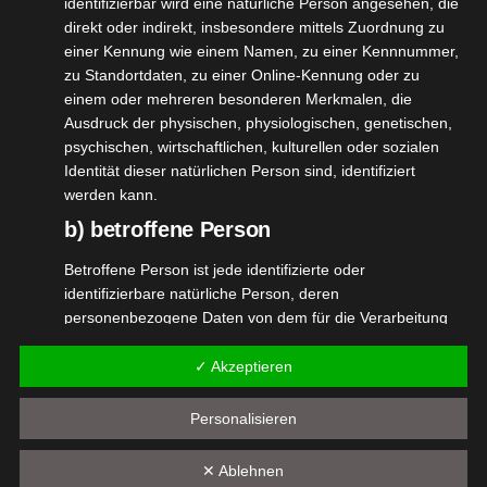
identifizierbar wird eine natürliche Person angesehen, die
direkt oder indirekt, insbesondere mittels Zuordnung zu
Wir lösen zwei bis drei ( je nach Größe) Kristalle in
einer Kennung wie einem Namen, zu einer Kennnummer,
unserer Duftlampe in Wasser auf und das herrliche
zu Standortdaten, zu einer Online-Kennung oder zu
einem oder mehreren besonderen Merkmalen, die
Mentholaroma verströmt einen angenehmen
Ausdruck der physischen, physiologischen, genetischen,
Geruch im Raum. Mein Mann ist ganz verliebt in
psychischen, wirtschaftlichen, kulturellen oder sozialen
diesen Duft und macht jeden Abend unsere
Identität dieser natürlichen Person sind, identifiziert
Duftlampe wieder startklar.
werden kann.
Zu dem hab ich ein paar Kristalle in eine Schale in
b) betroffene Person
einen anderen Raum gelegt, so ist der Duft weniger
Betroffene Person ist jede identifizierte oder
intensiv, aber immernoch sehr gut wahrnehmbar.
identifizierbare natürliche Person, deren
personenbezogene Daten von dem für die Verarbeitung
Verantwortlichen verarbeitet werden.
✓ Akzeptieren
c) Verarbeitung
Verarbeitung ist jeder mit oder ohne Hilfe automatisierter
Personalisieren
Verfahren ausgeführte Vorgang oder jede solche
Vorgangsreihe im Zusammenhang mit
✕ Ablehnen