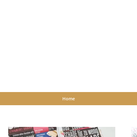
right
2026 |
Sandra Kunz
| All Rights Reserved |
Impressum
|
Datenschutze
Instagram
Tiktok
YouTube