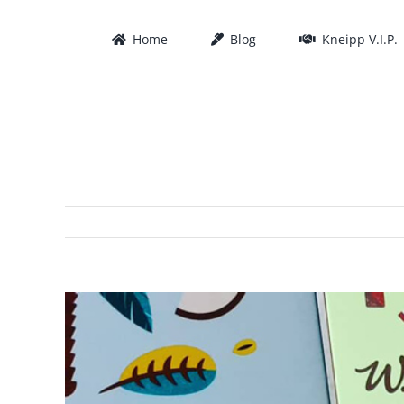
Zum
Inhalt
Home
Blog
Kneipp V.I.P.
springen
Zeige
grösseres
Bild